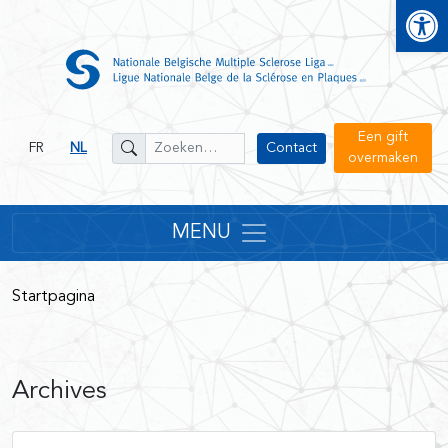
Open
Een gift
FR
NL
Contact
overmaken
MENU
Startpagina
Archives