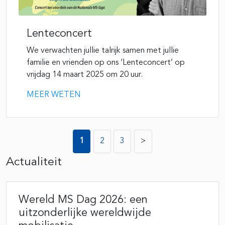
Lenteconcert
We verwachten jullie talrijk samen met jullie
familie en vrienden op ons ‘Lenteconcert’ op
vrijdag 14 maart 2025 om 20 uur.
MEER WETEN
Berichten
1
2
3
>
paginering
Actualiteit
Wereld MS Dag 2026: een
uitzonderlijke wereldwijde