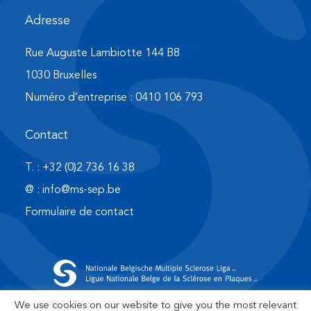
Adresse
Rue Auguste Lambiotte 144 B8
1030 Bruxelles
Numéro d’entreprise : 0410 106 793
Contact
T. : +32 (0)2 736 16 38
@ : info@ms-sep.be
Formulaire de contact
©copyright 2022, tous droits réservés - Fait avec ♥ par
We use cookies on our website to give you the most relevant
digi-