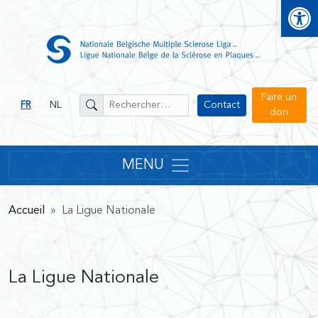
Open
Faire un
FR
NL
Contact
don
MENU
Accueil
» La Ligue Nationale
La Ligue Nationale