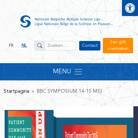
Open
Een gift
FR
NL
Contact
overmaken
MENU
Startpagina
» BBC SYMPOSIUM 14-15 MEI