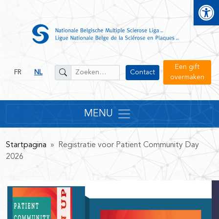
Open
Een gift
FR
NL
Contact
overmaken
MENU
Startpagina
» Registratie voor Patient Community Day
2026