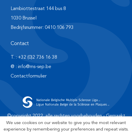
Lambiottestraat 144 bus 8
1030 Brussel
Bedrijfsnummer: 0410 106 793
Contact
T. : +32 (0)2 736 16 38
@ : info@ms-sep.be
Contactformulier
©copyright 2022, alle rechten voorbehouden - Gemaakt
met ♥ door
digi-work.com
–
Wettelijke bepalingen
–
We use cookies on our website to give you the most relevant
experience by remembering your preferences and repeat visits.
Cookies