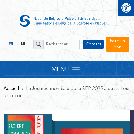
Open
Faire un
FR
NL
Contact
don
MENU
Accueil
» La Journée mondiale de la SEP 2025 a battu tous
les records !