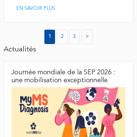
EN SAVOIR PLUS
Posts
1
2
3
>
pagination
Actualités
Journée mondiale de la SEP 2026 :
une mobilisation exceptionnelle