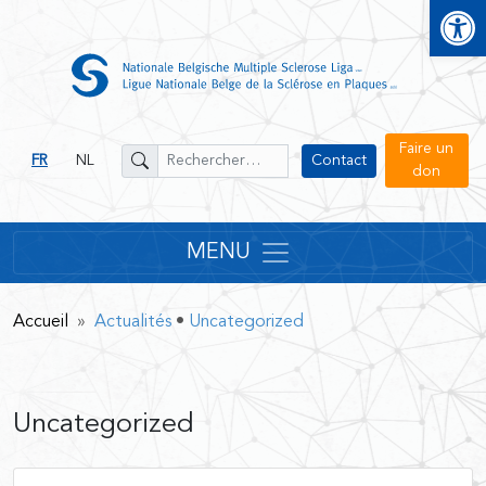
Open
Faire un
FR
NL
Contact
don
MENU
Accueil
»
Actualités
•
Uncategorized
Uncategorized